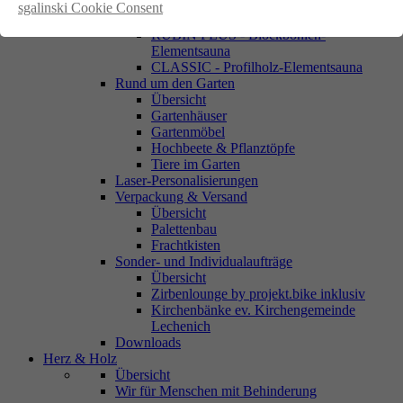
ACHAT - Blockbohlen-Außensauna
sgalinski Cookie Consent
RUBIN - Blockbohlen-Elementsauna
RUBIN PLUS - Blockbohlen-
Elementsauna
CLASSIC - Profilholz-Elementsauna
Rund um den Garten
Übersicht
Gartenhäuser
Gartenmöbel
Hochbeete & Pflanztöpfe
Tiere im Garten
Laser-Personalisierungen
Verpackung & Versand
Übersicht
Palettenbau
Frachtkisten
Sonder- und Individualaufträge
Übersicht
Zirbenlounge by projekt.bike inklusiv
Kirchenbänke ev. Kirchengemeinde
Lechenich
Downloads
Herz & Holz
Übersicht
Wir für Menschen mit Behinderung