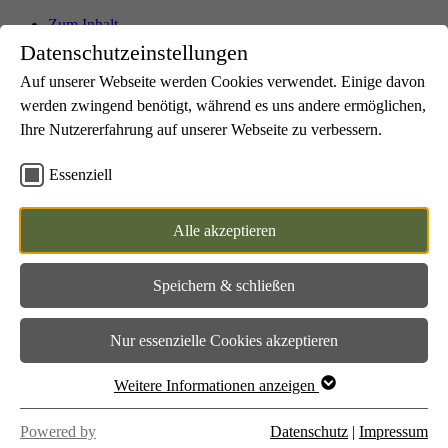
Zum Inhalt
Datenschutzeinstellungen
Auf unserer Webseite werden Cookies verwendet. Einige davon
werden zwingend benötigt, während es uns andere ermöglichen,
Downloads
Kontakt
Ihre Nutzererfahrung auf unserer Webseite zu verbessern.
Suche
Essenziell
Wir über uns
Übersicht
Unser Leitbild
Alle akzeptieren
Kontakt & Team
Standorte
Karriere bei der NE.W
Speichern & schließen
Unsere Produkte
Übersicht
Unsere Saunen - Expertise seit 1986
Nur essenzielle Cookies akzeptieren
Übersicht
PREMIUM - Individuelle Elementsauna
MODERN - Profilholz-Elementsauna
Weitere Informationen anzeigen
BRILLANT - Blockbohlen-Elementsauna
KRISTALL - Blockbohlen-Elementsauna
Powered by
Datenschutz
|
Impressum
KARAT - Blockbohlensauna